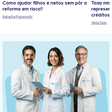
Como ajudar filhos e netos sem pôr a
Taxa mis
reforma em risco?
represen
créditos
Natacha Figueiredo
Sílvia Dias