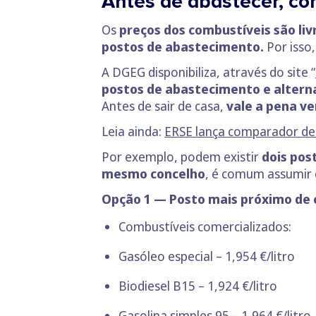
Antes de abastecer, c
Os
preços dos combustíveis são liv
postos de abastecimento.
Por isso
A DGEG disponibiliza, através do site “
postos de abastecimento e altern
Antes de sair de casa,
vale a pena ve
Leia ainda:
ERSE lança comparador de 
Por exemplo, podem existir
dois pos
mesmo concelho
, é comum assumir q
Opção 1 — Posto mais próximo de 
Combustíveis comercializados:
Gasóleo especial – 1,954 €/litro
Biodiesel B15 – 1,924 €/litro
Gasolina simples 95 – 1,964 €/litro