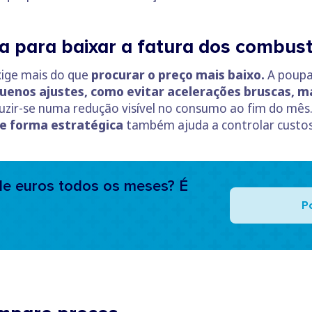
a para baixar a fatura dos combust
xige mais do que
procurar o preço mais baixo.
A poupa
uenos ajustes, como evitar acelerações bruscas, m
zir-se numa redução visível no consumo ao fim do mês
de forma estratégica
também ajuda a controlar custos 
e euros todos os meses? É
P