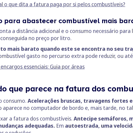
l o que dita a fatura paga por si pelos combustíveis?
o para abastecer combustível mais bar
ta a distância adicional e o consumo necessário para lá
conseguida no preço por litro.
o mais barato quando este se encontra no seu traj
ombustível gasto no percurso extra pode reduzir, ou até 
encargos essenciais: Guia por áreas
o que parece na fatura dos combu
no consumo.
Acelerações bruscas, travagens fortes e
o aparece no computador de bordo e, mais tarde, no ta
xar a fatura dos combustíveis.
Antecipe semáforos, 
 mudanças adequadas.
Em
autoestrada, uma velocid
es e reduções.