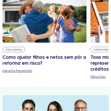
Vida e família
Crédito Habit
Como ajudar filhos e netos sem pôr a
Taxa mis
reforma em risco?
represen
créditos
Natacha Figueiredo
Sílvia Dias