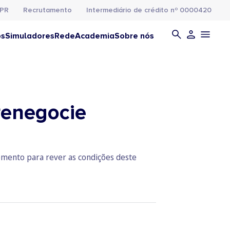
PR
Recrutamento
Intermediário de crédito nº 0000420
os
Simuladores
Rede
Academia
Sobre nós
 renegocie
momento para rever as condições deste