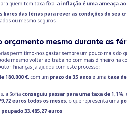
ara quem tem taxa fixa,
a inflação é uma ameaça ao e
 livres das férias para rever as condições do seu cr
ciados ou mesmo seguros.
o orçamento mesmo durante as fér
rias permitimo-nos gastar sempre um pouco mais do que
 pode mesmo voltar ao trabalho com mais dinheiro na co
outor Finanças já ajudou com este processo:
de 180.000 €
, com um
prazo de 35 anos
e uma
taxa d
s, a Sofia
conseguiu passar para uma taxa de 1,1%
,
79,72 euros todos os meses
, o que representa uma
po
á poupado 33.485,27 euros