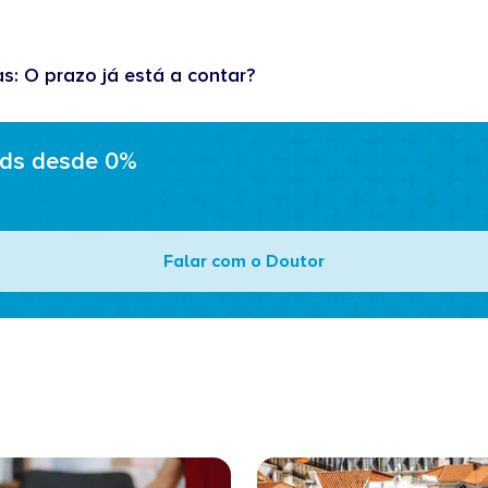
as: O prazo já está a contar?
ads desde 0%
Falar com o Doutor