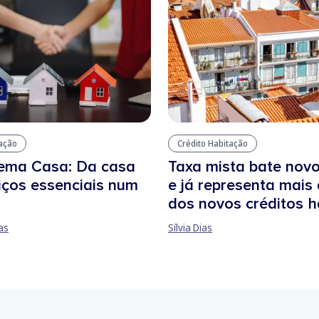
tação
Crédito Habitação
tema Casa: Da casa
Taxa mista bate nov
iços essenciais num
e já representa mais
dos novos créditos 
as
Sílvia Dias