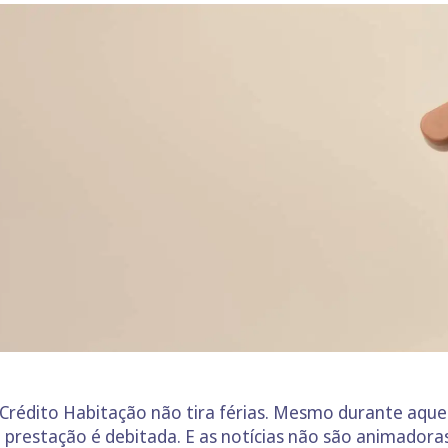
Crédito Habitação não tira férias. Mesmo durante aquele
a prestação é debitada. E as notícias não são animador