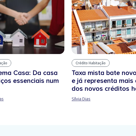
tação
Crédito Habitação
tema Casa: Da casa
Taxa mista bate nov
iços essenciais num
e já representa mais
dos novos créditos 
as
Sílvia Dias