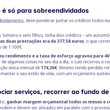
o é só para sobreendividados
dividamento
, deve ponderar juntar os créditos todos n
). Solteiro e sem filhos, tinha dois créditos – um autom
as duas prestações era de 377,58 euros
, o que corr
o de 1.100€.
seu rendimento e a taxa de esforço agravou para 4
r de algumas coisas no seu dia a dia, o Luís recorreu à 
ação única mensal de
174,26€
. Mesmo tendo perdido ren
 manter o seu estilo de vida, com um orçamento susten
ciar serviços, recorrer ao fundo d
cto,
ganhar margem orçamental todos os meses e c
odem e devem ser ativados em paralelo com o processo