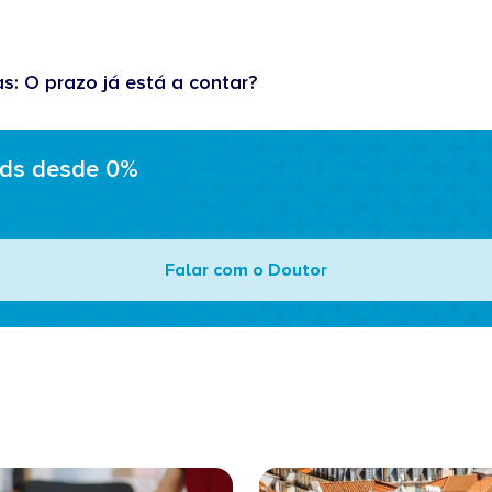
as: O prazo já está a contar?
ads desde 0%
Falar com o Doutor