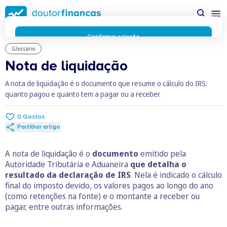
Saltar
possível enquanto utilizador do portal Doutor Finanças e
para
personalizar conteúdos e anúncios.
Saiba mais sobre as
conteúdo
funcionalidades dos cookies
aqui
.
principal
Respeitamos a sua privacidade e estamos comprometidos com
Confirmar seleção
a transparência no uso de cookies no nosso website. Não
Glossário
Rejeitar cookies
recolhemos, processamos ou armazenamos quaisquer dados
Nota de liquidação
pessoais através de cookies durante a navegação normal no
nosso website.
A nota de liquidação é o documento que resume o cálculo do IRS:
Os cookies utilizados no nosso website são limitados a cookies
quanto pagou e quanto tem a pagar ou a receber.
essenciais e funcionais que melhoram o desempenho do site e
a experiência do utilizador. Estes cookies não contêm
0
Gostos
informações pessoalmente identificáveis e não rastreiam a
Partilhar artigo
sua atividade fora do nosso site. Conheça a nossa
Política de
Privacidade
A nota de liquidação é o
documento
emitido pela
O business.safety.google usa cookies da Google para oferecer
Autoridade Tributária e Aduaneira
que detalha o
os respetivos serviços, melhorar a qualidade destes e analisar
resultado da declaração de IRS
. Nela é indicado o cálculo
o tráfego.
Saiba mais.
final do imposto devido, os valores pagos ao longo do ano
Cookies estritamente necessários
Sempre ativos
(como retenções na fonte) e o montante a receber ou
Cookies para 
Cookies para estatística
pagar, entre outras informações.
Cookies para
Cookies para marketing e personalização