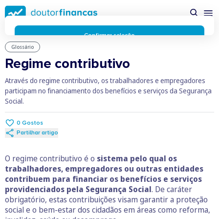
Saltar
possível enquanto utilizador do portal Doutor Finanças e
para
personalizar conteúdos e anúncios.
Saiba mais sobre as
conteúdo
funcionalidades dos cookies
aqui
.
principal
Respeitamos a sua privacidade e estamos comprometidos com
Confirmar seleção
a transparência no uso de cookies no nosso website. Não
Glossário
Rejeitar cookies
recolhemos, processamos ou armazenamos quaisquer dados
Regime contributivo
pessoais através de cookies durante a navegação normal no
nosso website.
Através do regime contributivo, os trabalhadores e empregadores
Os cookies utilizados no nosso website são limitados a cookies
participam no financiamento dos benefícios e serviços da Segurança
essenciais e funcionais que melhoram o desempenho do site e
Social.
a experiência do utilizador. Estes cookies não contêm
informações pessoalmente identificáveis e não rastreiam a
0
Gostos
sua atividade fora do nosso site. Conheça a nossa
Política de
Partilhar artigo
Privacidade
O business.safety.google usa cookies da Google para oferecer
O regime contributivo é o
sistema pelo qual os
os respetivos serviços, melhorar a qualidade destes e analisar
trabalhadores, empregadores ou outras entidades
o tráfego.
Saiba mais.
contribuem para financiar os benefícios e serviços
Cookies estritamente necessários
Sempre ativos
providenciados pela Segurança Social
. De caráter
Cookies para 
Cookies para estatística
obrigatório, estas contribuições visam garantir a proteção
Cookies para
Cookies para marketing e personalização
social e o bem-estar dos cidadãos em áreas como reforma,