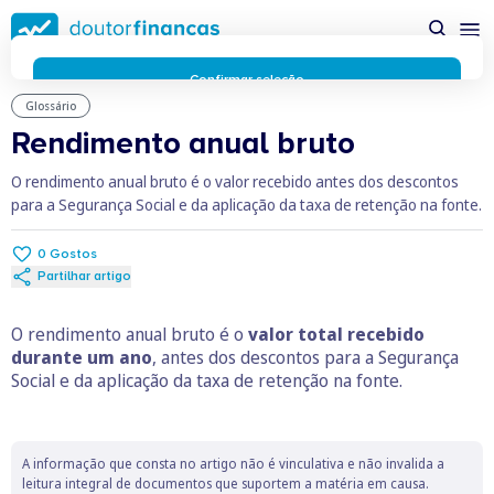
Saltar
possível enquanto utilizador do portal Doutor Finanças e
para
personalizar conteúdos e anúncios.
Saiba mais sobre as
conteúdo
funcionalidades dos cookies
aqui
.
principal
Respeitamos a sua privacidade e estamos comprometidos com
Confirmar seleção
a transparência no uso de cookies no nosso website. Não
Glossário
Rejeitar cookies
recolhemos, processamos ou armazenamos quaisquer dados
Rendimento anual bruto
pessoais através de cookies durante a navegação normal no
nosso website.
O rendimento anual bruto é o valor recebido antes dos descontos
Os cookies utilizados no nosso website são limitados a cookies
para a Segurança Social e da aplicação da taxa de retenção na fonte.
essenciais e funcionais que melhoram o desempenho do site e
a experiência do utilizador. Estes cookies não contêm
0
Gostos
informações pessoalmente identificáveis e não rastreiam a
Partilhar artigo
sua atividade fora do nosso site. Conheça a nossa
Política de
Privacidade
O rendimento anual bruto é o
valor total recebido
O business.safety.google usa cookies da Google para oferecer
durante um ano
, antes dos descontos para a Segurança
os respetivos serviços, melhorar a qualidade destes e analisar
Social e da aplicação da taxa de retenção na fonte.
o tráfego.
Saiba mais.
Cookies estritamente necessários
Sempre ativos
Cookies para 
Cookies para estatística
Cookies para
Cookies para marketing e personalização
A informação que consta no artigo não é vinculativa e não invalida a
leitura integral de documentos que suportem a matéria em causa.