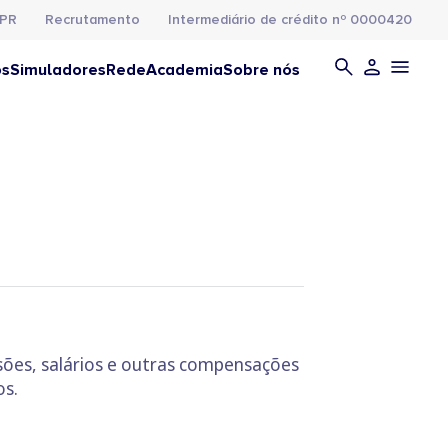
PR
Recrutamento
Intermediário de crédito nº 0000420
os
Simuladores
Rede
Academia
Sobre nós
nsões, salários e outras compensações
os.