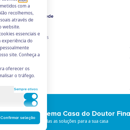
ometidos com a
 Não recolhemos,
Doutor Finanças Rede
oais através de
o website.
Junte-se à Rede
cookies essenciais e
Consulte todos os ICs
 experiência do
s pessoalmente
osso site. Conheça a
ara oferecer os
nalisar o tráfego.
Sempre ativos
Cookies para estatística
Cookies para marketing e personalização
eça o Ecossistema Casa do Doutor Fin
Confirmar seleção
iço integrado, com todas as soluções para a sua casa