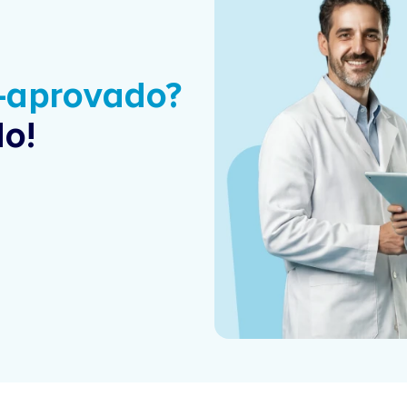
é-aprovado?
o!