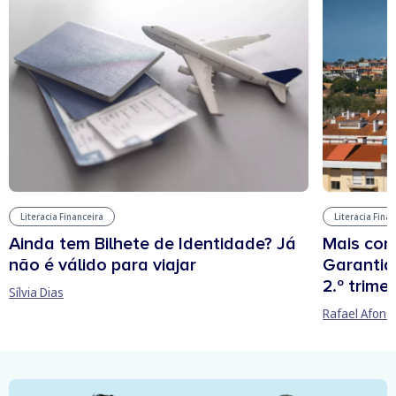
Literacia Financeira
Literacia Fina
Ainda tem Bilhete de Identidade? Já
Mais cont
não é válido para viajar
Garantia
2.º trime
Sílvia Dias
Rafael Afons