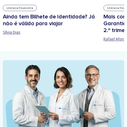
Literacia Financeira
Literacia Fina
Ainda tem Bilhete de Identidade? Já
Mais cont
não é válido para viajar
Garantia
2.º trime
Sílvia Dias
Rafael Afons