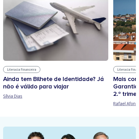
Literacia Financeira
Literacia Fina
Ainda tem Bilhete de Identidade? Já
Mais cont
não é válido para viajar
Garantia
2.º trime
Sílvia Dias
Rafael Afons