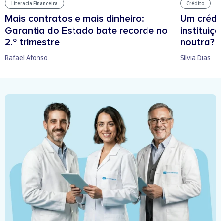
Crédito
Literacia Financeira
Um crédi
Mais contratos e mais dinheiro:
institui
Garantia do Estado bate recorde no
noutra?
2.º trimestre
Sílvia Dias
Rafael Afonso