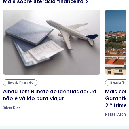
Mais sobre literacia financeira
Literacia Financeira
Literacia Fina
Ainda tem Bilhete de Identidade? Já
Mais cont
não é válido para viajar
Garantia
2.º trime
Sílvia Dias
Rafael Afons