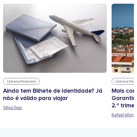
Literacia Financeira
Literacia Fina
Ainda tem Bilhete de Identidade? Já
Mais cont
não é válido para viajar
Garantia
2.º trime
Sílvia Dias
Rafael Afons