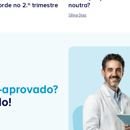
orde no 2.º trimestre
noutra?
Sílvia Dias
é-aprovado?
o!