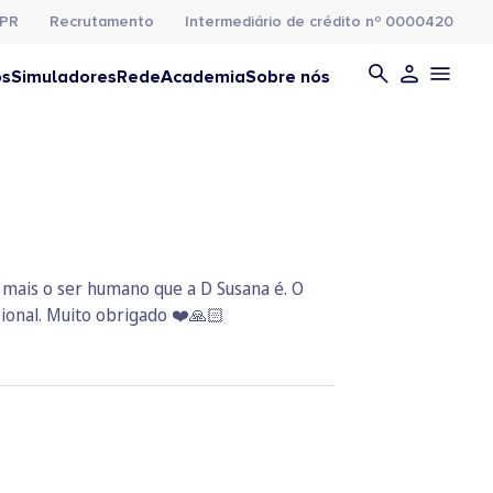
PR
Recrutamento
Intermediário de crédito nº 0000420
os
Simuladores
Rede
Academia
Sobre nós
a mais o ser humano que a D Susana é. O
ional. Muito obrigado ❤️🙏🏻