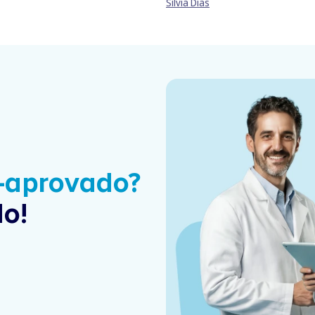
Sílvia Dias
é-aprovado?
o!