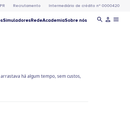
PR
Recrutamento
Intermediário de crédito nº 0000420
os
Simuladores
Rede
Academia
Sobre nós
e arrastava há algum tempo, sem custos,