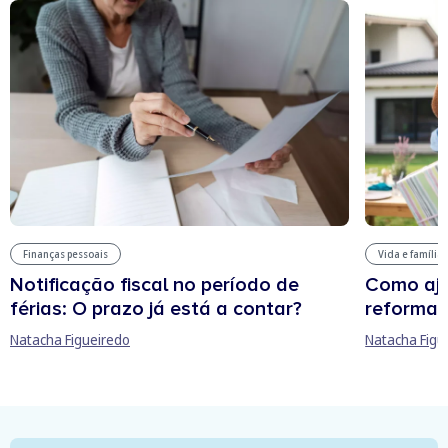
Finanças pessoais
Vida e família
Notificação fiscal no período de
Como aju
férias: O prazo já está a contar?
reforma 
Natacha Figueiredo
Natacha Figu