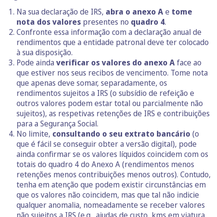
Na sua declaração de IRS,
abra o anexo A
e
tome
nota dos valores
presentes no
quadro 4
.
Confronte essa informação com a declaração anual de
rendimentos que a entidade patronal deve ter colocado
à sua disposição.
Pode ainda
verificar os valores do anexo A
face ao
que estiver nos seus recibos de vencimento. Tome nota
que apenas deve somar, separadamente, os
rendimentos sujeitos a IRS (o subsídio de refeição e
outros valores podem estar total ou parcialmente não
sujeitos), as respetivas retenções de IRS e contribuições
para a Segurança Social.
No limite,
consultando o seu extrato bancário
(o
que é fácil se conseguir obter a versão digital), pode
ainda confirmar se os valores líquidos coincidem com os
totais do quadro 4 do Anexo A (rendimentos menos
retenções menos contribuições menos outros). Contudo,
tenha em atenção que podem existir circunstâncias em
que os valores não coincidem, mas que tal não indicie
qualquer anomalia, nomeadamente se receber valores
não sujeitos a IRS (e.g., ajudas de custo, kms em viatura