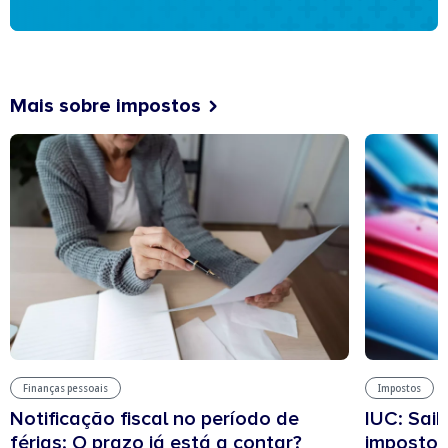
Mais sobre impostos
Finanças pessoais
Impostos
Notificação fiscal no período de
IUC: Sai
férias: O prazo já está a contar?
imposto 