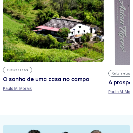
Cultura e Lazer
Cultura e Laze
O sonho de uma casa no campo
A prospe
Paulo M. Morais
Paulo M. Mor