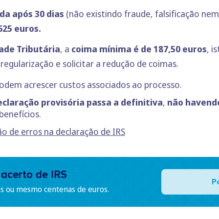
da após 30 dias
(não existindo fraude, falsificação ne
625 euros.
dade Tributária
, a
coima mínima é de 187,50 euros
, i
regularização e solicitar a redução de coimas.
podem acrescer custos associados ao processo.
eclaração provisória passa a definitiva
,
não havendo
benefícios.
o de erros na declaração de IRS
 acerto de IRS
P
as ou mesmo centenas de euros.