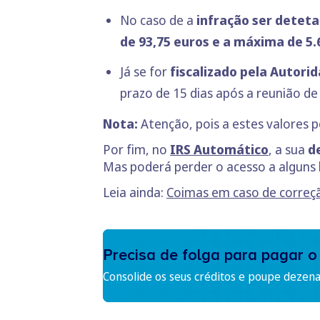
No caso de a
infração ser deteta
de 93,75 euros
e a máxima de 5.
Já se for
fiscalizado pela Autori
prazo de 15 dias após a reunião de 
Nota:
Atenção, pois a estes valores 
Por fim, no
IRS Automático
, a sua
d
Mas poderá perder o acesso a alguns 
Leia ainda:
Coimas em caso de correçã
Precisa de folga para pagar o
Consolide os seus créditos e poupe dezen