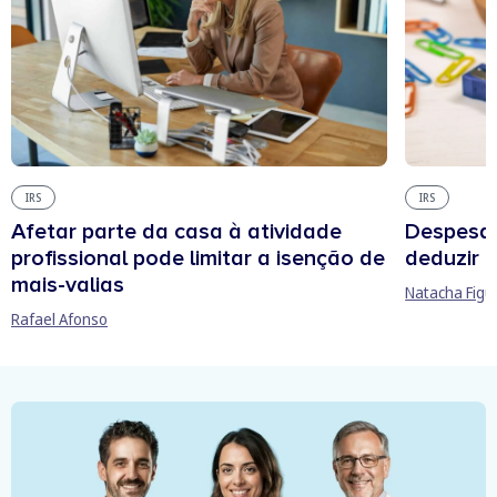
IRS
IRS
Afetar parte da casa à atividade
Despesas
profissional pode limitar a isenção de
deduzir n
mais-valias
Natacha Figu
Rafael Afonso