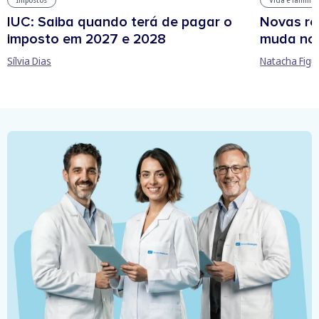
Impostos
Vida e família
IUC: Saiba quando terá de pagar o
Novas re
imposto em 2027 e 2028
muda no
Sílvia Dias
Natacha Figu