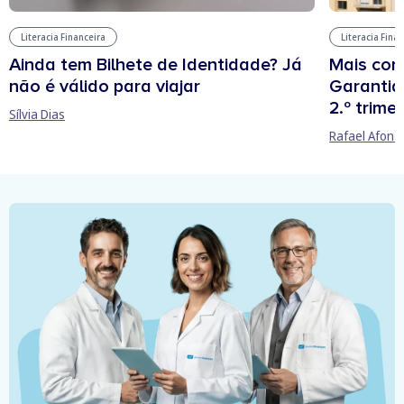
Literacia Financeira
Literacia Fina
Ainda tem Bilhete de Identidade? Já
Mais cont
não é válido para viajar
Garantia
2.º trime
Sílvia Dias
Rafael Afons