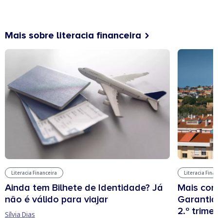
Mais sobre literacia financeira
Literacia Financeira
Literacia Fina
Ainda tem Bilhete de Identidade? Já
Mais cont
não é válido para viajar
Garantia
2.º trime
Sílvia Dias