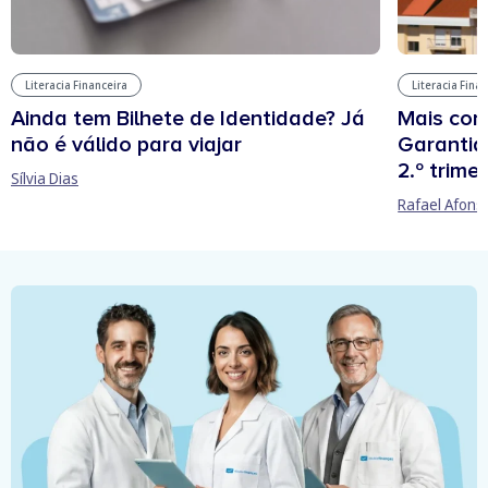
Literacia Financeira
Literacia Fina
Ainda tem Bilhete de Identidade? Já
Mais cont
não é válido para viajar
Garantia
2.º trime
Sílvia Dias
Rafael Afons