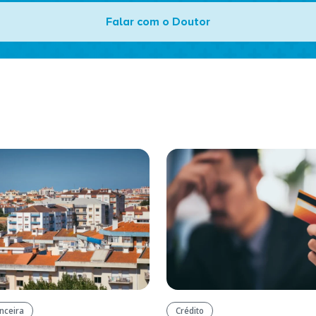
Falar com o Doutor
anceira
Crédito