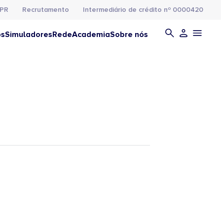
PR
Recrutamento
Intermediário de crédito nº 0000420
os
Simuladores
Rede
Academia
Sobre nós