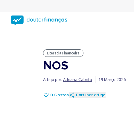
Saltar
para
conteúdo
principal
Literacia Financeira
NOS
Artigo por:
Adriana Cabrita
19 Março 2026
0
Gostos
Partilhar artigo