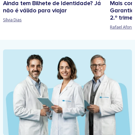
Ainda tem Bilhete de Identidade? Já
Mais cont
não é válido para viajar
Garantia
2.º trime
Sílvia Dias
Rafael Afons