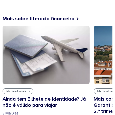
Mais sobre literacia financeira
Literacia Financeira
Literacia Fina
Ainda tem Bilhete de Identidade? Já
Mais cont
não é válido para viajar
Garantia
2.º trime
Sílvia Dias