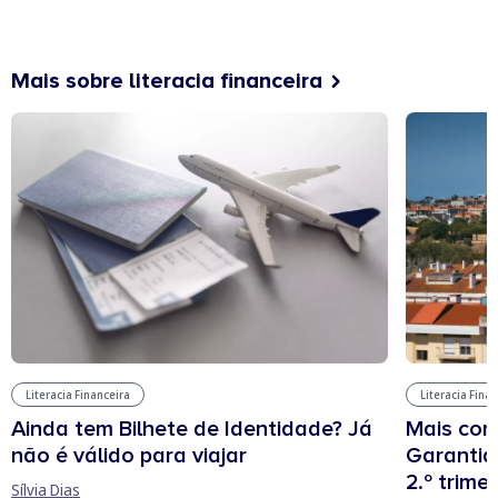
Mais sobre literacia financeira
Literacia Financeira
Literacia Fina
Ainda tem Bilhete de Identidade? Já
Mais cont
não é válido para viajar
Garantia
2.º trime
Sílvia Dias