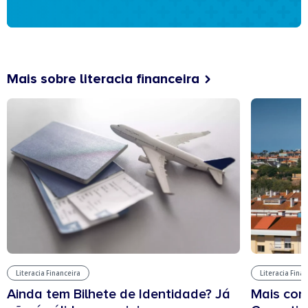
Mais sobre literacia financeira
Literacia Financeira
Literacia Fina
Ainda tem Bilhete de Identidade? Já
Mais cont