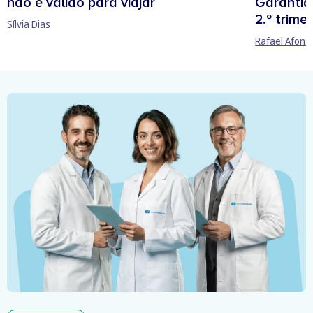
não é válido para viajar
Garantia
2.º trime
Sílvia Dias
Rafael Afons