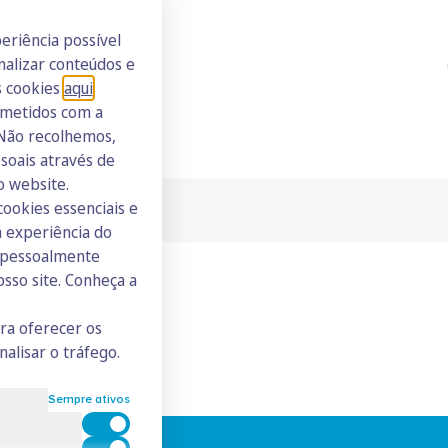
eriência possível
nalizar conteúdos e
s cookies
aqui
.
ometidos com a
 Não recolhemos,
oais através de
o website.
cookies essenciais e
 experiência do
s pessoalmente
osso site. Conheça a
ara oferecer os
nalisar o tráfego.
Sempre ativos
Cookies para estatística
Cookies para marketing e personalização