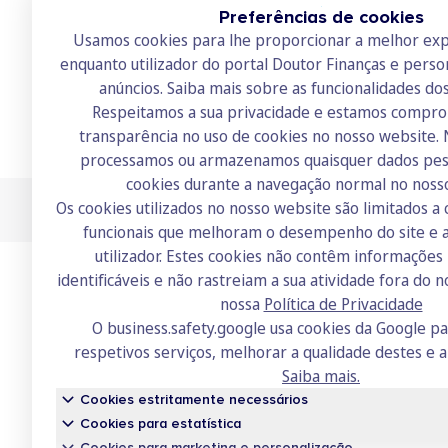
Preferências de cookies
Usamos cookies para lhe proporcionar a melhor exp
enquanto utilizador do portal Doutor Finanças e perso
anúncios.
Saiba mais sobre as funcionalidades do
Respeitamos a sua privacidade e estamos compr
transparência no uso de cookies no nosso website.
processamos ou armazenamos quaisquer dados pess
cookies durante a navegação normal no noss
Os cookies utilizados no nosso website são limitados a 
Doutor Finanças, Lda
©
2026
funcionais que melhoram o desempenho do site e a
utilizador. Estes cookies não contêm informaçõe
identificáveis e não rastreiam a sua atividade fora do n
nossa
Política de Privacidade
O business.safety.google usa cookies da Google p
respetivos serviços, melhorar a qualidade destes e a
Saiba mais.
Cookies estritamente necessários
Cookies para estatística
Cookies para marketing e personalização