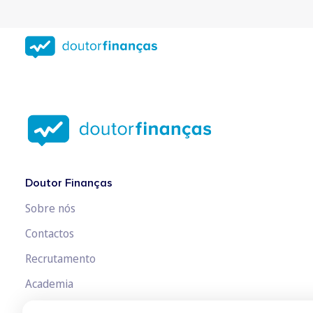
Saltar
para
conteúdo
principal
Doutor Finanças
Sobre nós
Contactos
Recrutamento
Academia
Fórum