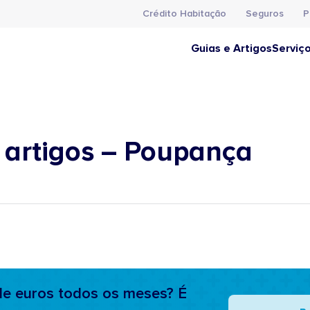
Crédito Habitação
Seguros
P
Guias e Artigos
Serviç
 artigos – Poupança
e euros todos os meses? É