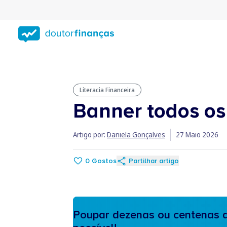
Saltar
para
conteúdo
principal
Literacia Financeira
Banner todos os
Artigo por:
Daniela Gonçalves
27 Maio 2026
0
Gostos
Partilhar artigo
Poupar dezenas ou centenas d