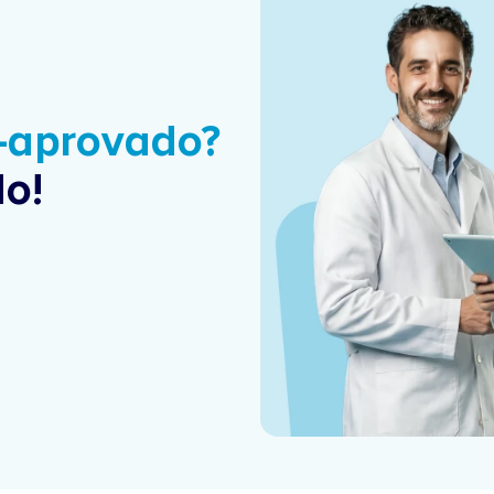
é-aprovado?
o!