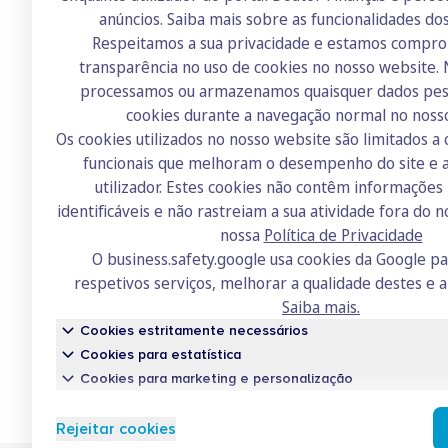
anúncios.
Saiba mais sobre as funcionalidades do
Respeitamos a sua privacidade e estamos compr
transparência no uso de cookies no nosso website.
Doutor Finanças
processamos ou armazenamos quaisquer dados pess
Sobre nós
cookies durante a navegação normal no noss
Os cookies utilizados no nosso website são limitados a 
Contactos
funcionais que melhoram o desempenho do site e a
Recrutamento
utilizador. Estes cookies não contêm informaçõe
identificáveis e não rastreiam a sua atividade fora do n
Academia
nossa
Política de Privacidade
Fórum
O business.safety.google usa cookies da Google p
respetivos serviços, melhorar a qualidade destes e a
Saiba mais.
Cookies estritamente necessários
Cookies para estatística
Cookies para marketing e personalização
Conh
Rejeitar cookies
Um serv