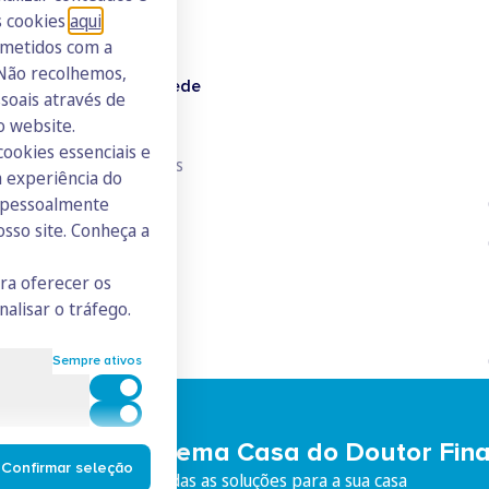
s cookies
aqui
.
ometidos com a
 Não recolhemos,
Doutor Finanças Rede
oais através de
o website.
Junte-se à Rede
cookies essenciais e
Consulte todos os ICs
 experiência do
s pessoalmente
osso site. Conheça a
ara oferecer os
nalisar o tráfego.
Sempre ativos
Cookies para estatística
Cookies para marketing e personalização
eça o Ecossistema Casa do Doutor Fin
Confirmar seleção
iço integrado, com todas as soluções para a sua casa