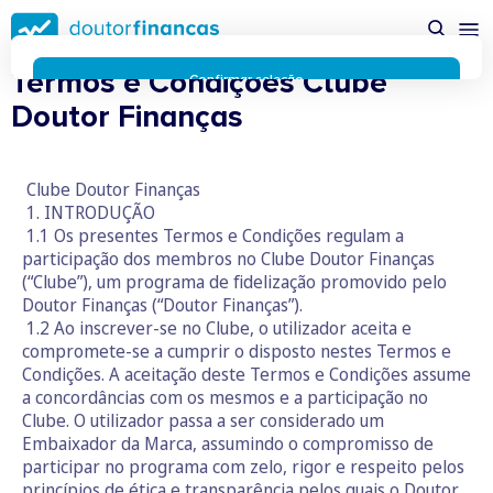
Saltar
possível enquanto utilizador do portal Doutor Finanças e
para
personalizar conteúdos e anúncios.
Saiba mais sobre as
conteúdo
funcionalidades dos cookies
aqui
.
Termos e Condições Clube
principal
Respeitamos a sua privacidade e estamos comprometidos com
Confirmar seleção
a transparência no uso de cookies no nosso website. Não
Doutor Finanças
Rejeitar cookies
recolhemos, processamos ou armazenamos quaisquer dados
pessoais através de cookies durante a navegação normal no
nosso website.
Clube Doutor Finanças
Os cookies utilizados no nosso website são limitados a cookies
1. INTRODUÇÃO
essenciais e funcionais que melhoram o desempenho do site e
1.1 Os presentes Termos e Condições regulam a
a experiência do utilizador. Estes cookies não contêm
participação dos membros no Clube Doutor Finanças
informações pessoalmente identificáveis e não rastreiam a
(“Clube”), um programa de fidelização promovido pelo
sua atividade fora do nosso site. Conheça a nossa
Política de
Doutor Finanças (“Doutor Finanças”).
Privacidade
1.2 Ao inscrever-se no Clube, o utilizador aceita e
O business.safety.google usa cookies da Google para oferecer
compromete-se a cumprir o disposto nestes Termos e
os respetivos serviços, melhorar a qualidade destes e analisar
Condições. A aceitação deste Termos e Condições assume
o tráfego.
Saiba mais.
a concordâncias com os mesmos e a participação no
Cookies estritamente necessários
Sempre ativos
Clube. O utilizador passa a ser considerado um
Cookies para 
Cookies para estatística
Embaixador da Marca, assumindo o compromisso de
Cookies para
Cookies para marketing e personalização
participar no programa com zelo, rigor e respeito pelos
princípios de ética e transparência pelos quais o Doutor