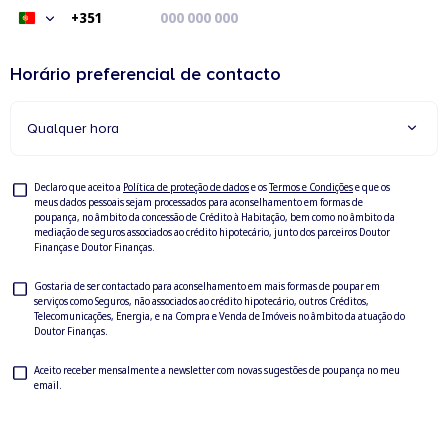
+351
Portugal
+351
Horário preferencial de contacto
Qualquer hora
Privacy
Declaro que aceito a
Política de proteção de dados
e os
Termos e Condições
e que os
meus dados pessoais sejam processados para aconselhamento em formas de
Check
poupança, no âmbito da concessão de Crédito à Habitação, bem como no âmbito da
mediação de seguros associados ao crédito hipotecário, junto dos parceiros Doutor
Finanças e Doutor Finanças.
Privacy
Gostaria de ser contactado para aconselhamento em mais formas de poupar em
serviços como Seguros, não associados ao crédito hipotecário, outros Créditos,
Check
Telecomunicações, Energia, e na Compra e Venda de Imóveis no âmbito da atuação do
Doutor Finanças.
Newsletter
Aceito receber mensalmente a newsletter com novas sugestões de poupança no meu
email.
Check