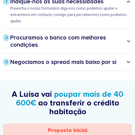
Indique-nos as suas necessidades
1
Preencha o nosso formulário diga-nos como podemos ajudar e
entraremos em contacto consigo para percebermos como podemos
ajudar.
Procuramos o banco com melhores
2
condições
Com a transferência do seu crédito pode estar um passo à frente,
prevenindo possíveis aumentos na sua prestação e ainda poupar todos
Negociamos o spread mais baixo por si
3
os meses.
O Doutor Finanças vai analisar – desde o spread, às taxas de juros, bem
como os produtos e seguros associados – e negociar junto das várias
instituições a melhor proposta para si.
A Luísa vai
poupar mais de 40
600€
ao transferir o crédito
habitação
Proposta inicial