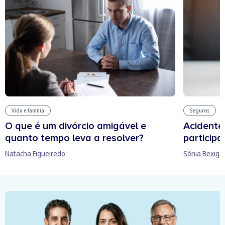
Vida e família
Seguros
O que é um divórcio amigável e
Acidente
quanto tempo leva a resolver?
participa
Natacha Figueiredo
Sónia Bexiga