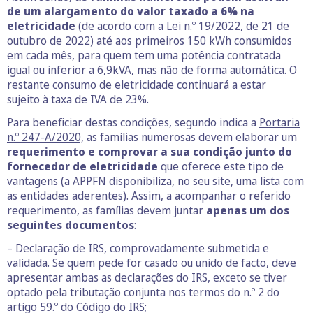
de um alargamento do valor taxado a 6% na
eletricidade
(de acordo com a
Lei n.º 19/2022
, de 21 de
outubro de 2022) até aos primeiros 150 kWh consumidos
em cada mês, para quem tem uma potência contratada
igual ou inferior a 6,9kVA, mas não de forma automática. O
restante consumo de eletricidade continuará a estar
sujeito à taxa de IVA de 23%.
Para beneficiar destas condições, segundo indica a
Portaria
n.º 247-A/2020,
as famílias numerosas devem elaborar um
requerimento e comprovar a sua condição junto do
fornecedor de eletricidade
que oferece este tipo de
vantagens (a APPFN disponibiliza, no seu site, uma lista com
as entidades aderentes). Assim, a acompanhar o referido
requerimento, as famílias devem juntar
apenas um dos
seguintes documentos
:
– Declaração de IRS, comprovadamente submetida e
validada. Se quem pede for casado ou unido de facto, deve
apresentar ambas as declarações do IRS, exceto se tiver
optado pela tributação conjunta nos termos do n.º 2 do
artigo 59.º do Código do IRS;