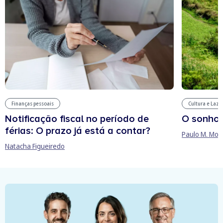
Finanças pessoais
Cultura e Laze
Notificação fiscal no período de
O sonho
férias: O prazo já está a contar?
Paulo M. Mor
Natacha Figueiredo