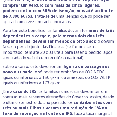
comprar um veículo com mais de cinco lugares,
podem contar com 50% de isenção
,
mas até ao limite
de 7.800 euros
. Trata-se de uma isenção que só pode ser
aplicada uma vez em cada cinco anos.
Para ter este benefício, as famílias devem ter
mais de três
dependentes a cargo e, pelo menos dois dos três
dependentes, devem ter menos de oito anos
; e devem
fazer o pedido junto das Finanças (se for um carro
importado, tem até 20 dias úteis para fazer o pedido, após
a entrada do veículo em território nacional).
Sobre o carro, este deve ser um
ligeiro de passageiros,
novo ou usado ,
e só pode ter emissões de CO2 NEDC
iguais ou inferiores a 150 g/km ou emissões de CO2 WLTP
iguais ou inferiores a 173 g/km.
Já
no caso do IRS
, as famílias numerosas devem ter em
conta as
mais recentes alterações
do Governo. Assim, desde
o último semestre do ano passado, os
contribuintes com
três ou mais filhos tiveram uma redução de 1% na
taxa de retenção na fonte de IRS
, face à taxa marginal