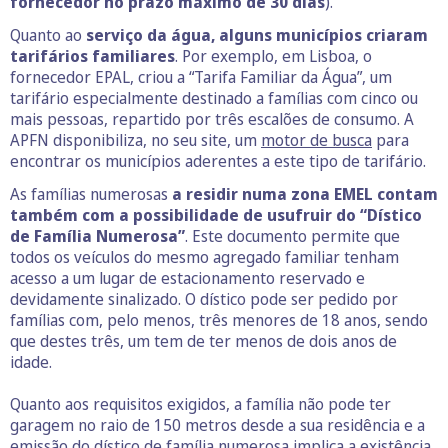
fornecedor no prazo máximo de 30 dias
).
Quanto ao
serviço da água, alguns municípios criaram
tarifários familiares
. Por exemplo, em Lisboa, o
fornecedor EPAL, criou a “Tarifa Familiar da Água”, um
tarifário especialmente destinado a famílias com cinco ou
mais pessoas, repartido por três escalões de consumo. A
APFN disponibiliza, no seu site, um
motor de busca
para
encontrar os municípios aderentes a este tipo de tarifário.
As famílias numerosas
a residir numa zona EMEL contam
também com a possibilidade de usufruir do “Dístico
de Família Numerosa”
. Este documento permite que
todos os veículos do mesmo agregado familiar tenham
acesso a um lugar de estacionamento reservado e
devidamente sinalizado. O dístico pode ser pedido por
famílias com, pelo menos, três menores de 18 anos, sendo
que destes três, um tem de ter menos de dois anos de
idade.
Quanto aos requisitos exigidos, a família não pode ter
garagem no raio de 150 metros desde a sua residência e a
emissão do dístico de família numerosa implica a existência