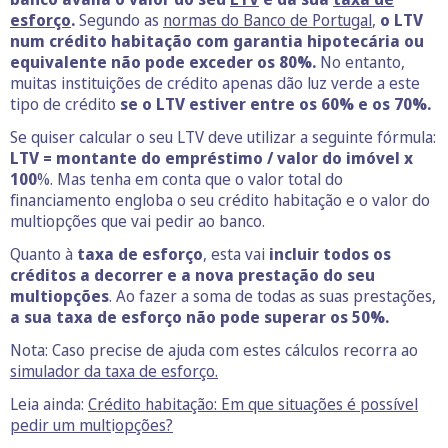
esforço
.
Segundo as
normas do Banco de Portugal
,
o LTV
num crédito habitação com garantia hipotecária ou
equivalente não pode exceder os 80%.
No entanto,
muitas instituições de crédito apenas dão luz verde a este
tipo de crédito
se o LTV estiver entre os 60% e os 70%.
Se quiser calcular o seu LTV deve utilizar a seguinte fórmula:
LTV = montante do empréstimo / valor do imóvel x
100
%. Mas tenha em conta que o valor total do
financiamento engloba o seu crédito habitação e o valor do
multiopções que vai pedir ao banco.
Quanto à
taxa de esforço
, esta vai
incluir todos os
créditos a decorrer e a nova prestação do seu
multiopções
. Ao fazer a soma de todas as suas prestações,
a sua taxa de esforço não pode superar os 50%.
Nota: Caso precise de ajuda com estes cálculos recorra ao
simulador da taxa de esforço.
Leia ainda:
Crédito habitação: Em que situações é possível
pedir um mult
i
opções?