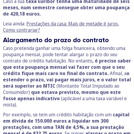
Caso a sua
taxa Euribor tenha uma maturidade de seis
meses, num semestre consegue obter uma poupança
de 420,18 euros.
Leia ainda:
Prestações da casa: Mais de metade é juros.
Como contrariar?
Alargamento do prazo do contrato
Caso pretenda ganhar uma folga financeira, obtendo uma
poupança mensal, pode tentar alargar o prazo do seu
contrato de crédito habitação. No entanto
, é preciso saber
que esta poupança mensal vai fazer com que o seu
crédito fique mais caro no final do contrato.
Afinal, a
o
estender o prazo, vai pagar mais juros, e o valor total
será superior ao MTIC
(Montante Total Imputado ao
Consumidor)
que estava previsto, mesmo que este
fosse apenas indicativo
(aplicável a uma taxa variável e
mista).
Por exemplo, se tem um crédito habitação com um
capital
em dívida de 150.000 euros a liquidar em 300
prestações, com uma TAN de 4,5%, a sua prestação
mensal é de 833,75 euros.
Se quiser
alargar o prazo em