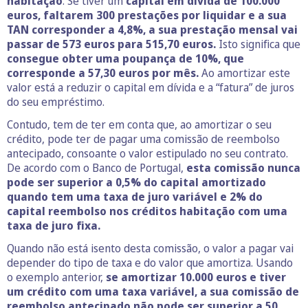
habitação
. Se tiver um
capital em dívida de 100.000
euros, faltarem 300 prestações por liquidar e a sua
TAN corresponder a 4,8%, a sua prestação mensal vai
passar de 573 euros para 515,70 euros.
Isto significa que
consegue obter uma poupança de 10%, que
corresponde a 57,30 euros por mês.
Ao amortizar este
valor está a reduzir o capital em dívida e a “fatura” de juros
do seu empréstimo.
Contudo, tem de ter em conta que, ao amortizar o seu
crédito, pode ter de pagar uma comissão de reembolso
antecipado, consoante o valor estipulado no seu contrato.
De acordo com o Banco de Portugal,
esta comissão nunca
pode ser superior a 0,5% do capital amortizado
quando tem uma taxa de juro variável e 2% do
capital reembolso nos créditos habitação com uma
taxa de juro fixa.
Quando não está isento desta comissão, o valor a pagar vai
depender do tipo de taxa e do valor que amortiza. Usando
o exemplo anterior,
se amortizar 10.000 euros e tiver
um crédito com uma taxa variável, a sua comissão de
reembolso antecipado não pode ser superior a 50