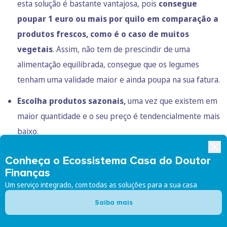
esta solução é bastante vantajosa, pois
consegue
poupar 1 euro ou mais por quilo em comparação a
produtos frescos, como é o caso de muitos
vegetais
. Assim, não tem de prescindir de uma
alimentação equilibrada, consegue que os legumes
tenham uma validade maior e ainda poupa na sua fatura.
Escolha produtos sazonais,
uma vez que existem em
maior quantidade e o seu preço é tendencialmente mais
baixo.
Não compre alimentos pré-cortados e embalados.
Conheça o Ecossistema Casa do Doutor
Embora seja mais práticos, se comparar o preço/kg com
Finanças
a versão original, percebe que iria pagar um valor bem
Um serviço integrado, com todas as soluções para a sua casa
mais elevado, só para não ter de selecionar e cortar
Saiba mais
certos produtos.