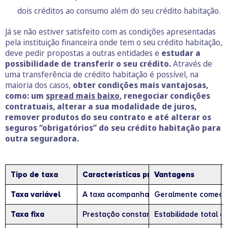
dois créditos ao consumo além do seu crédito habitação.
Já se não estiver satisfeito com as condições apresentadas
pela instituição financeira onde tem o seu crédito habitação,
deve pedir propostas a outras entidades e
estudar a
possibilidade de transferir o seu crédito.
Através de
uma transferência de crédito habitação é possível, na
maioria dos casos,
obter condições mais vantajosas,
como: um
spread mais baixo
, renegociar condições
contratuais, alterar a sua modalidade de juros,
remover produtos do seu contrato e até alterar os
seguros “obrigatórios” do seu crédito habitação para
outra seguradora.
Tipo de taxa
Características principais
Vantagens
Taxa variável
A taxa acompanha a Euribor (3, 6 ou 12 
Geralmente começa c
Taxa fixa
Prestação constante durante todo o con
Estabilidade total a