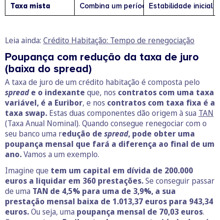
Taxa mista
Combina um período inicial com taxa fixa (
Estabilidade inicia
Leia ainda:
Crédito Habitação: Tempo de renegociação
Poupança com redução da taxa de juro
(baixa do spread)
A taxa de juro de um crédito habitação é composta pelo
spread
e o indexante
que, nos
contratos com uma taxa
variável, é a Euribor
, e nos
contratos com taxa fixa é a
taxa swap.
Estas duas componentes dão origem à sua
TAN
(Taxa Anual Nominal). Quando consegue renegociar com o
seu banco uma r
edução de
spread
, pode obter uma
poupança mensal que fará a diferença ao final de um
ano.
Vamos a um exemplo.
Imagine que
tem um capital em dívida de 200.000
euros a liquidar em 360 prestações.
Se conseguir passar
de uma
TAN de 4,5% para uma de 3,9%, a sua
prestação mensal baixa de 1.013,37 euros para 943,34
euros.
Ou seja, uma
poupança mensal de 70,03 euros
.