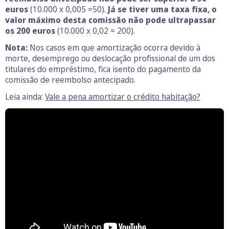
euros
(10.000 x 0,005 =50).
Já se tiver uma taxa fixa, o
valor máximo desta comissão não pode ultrapassar
os 200 euros
(10.000 x 0,02 = 200).
Nota:
Nos casos em que amortização ocorra devido à
morte, desemprego ou deslocação profissional de um dos
titulares do empréstimo, fica isento do pagamento da
comissão de reembolso antecipado.
Leia ainda:
Vale a pena amortizar o crédito habitação?