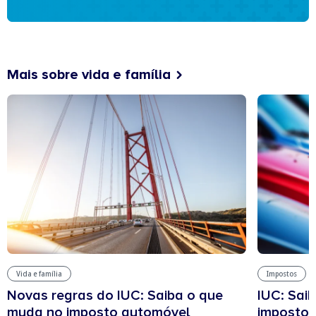
Mais sobre vida e família
Vida e família
Impostos
Novas regras do IUC: Saiba o que
IUC: Sai
muda no imposto automóvel
imposto 