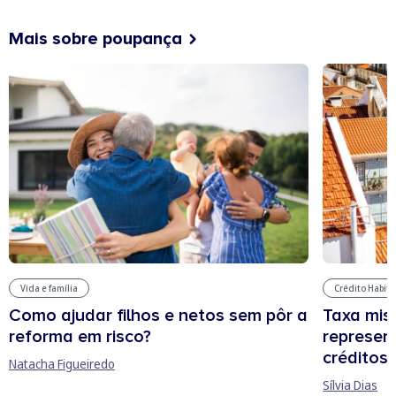
Mais sobre poupança
Vida e família
Crédito Habit
Como ajudar filhos e netos sem pôr a
Taxa mis
reforma em risco?
represen
créditos
Natacha Figueiredo
Sílvia Dias