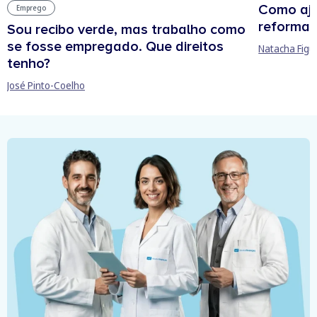
Como aju
Emprego
reforma 
Sou recibo verde, mas trabalho como
se fosse empregado. Que direitos
Natacha Figu
tenho?
José Pinto-Coelho