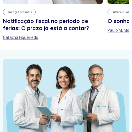
Finanças pessoais
Cultura e Laze
Notificação fiscal no período de
O sonho
férias: O prazo já está a contar?
Paulo M. Mor
Natacha Figueiredo