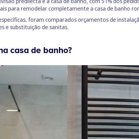
 divisão predilecta é a casa de banho, com 51% dos ped
onais para remodelar completamente a casa de banho ro
specíficas, foram comparados orçamentos de instalaçã
 e substituição de sanitas.
 na casa de banho?