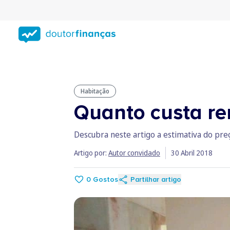
Saltar
para
conteúdo
principal
Habitação
Quanto custa re
Descubra neste artigo a estimativa do pr
Artigo por:
Autor convidado
30 Abril 2018
0
Gostos
Partilhar artigo