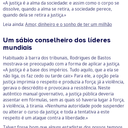
«A justiça é a alma da sociedade: e assim como o corpo se
dissolve, quando a alma se retira, a sociedade perece,
quando dela se retira a justiça.»
Leia ainda:
Amor, dinheiro e o sonho de ter um milhão
Um sábio conselheiro dos líderes
mundiais
Habituado à barra dos tribunais, Rodrigues de Bastos
mostrava-se preocupado com a forma de aplicar a justiça.
«A justiça é a base dos impérios. Tudo aquilo, que a ela se
não liga, os faz cedo ou tarde cair.» Para ele, a opção pela
justiça imprimia o respeito e produzia a força; já a violência,
gerava o descrédito e provocava a resistência. Neste
autêntico manual governativo, a justiça pública deveria
assentar em fórmulas, sem as quais só haveria lugar à força,
à violência, à tirania. «Nenhuma autoridade pode suspender
ou alterar o curso da justiça; e toda a tentativa a este
respeito é um ataque contra a liberdade.»
Talvez fosse bom que alguns estadistas dos nossos tempos