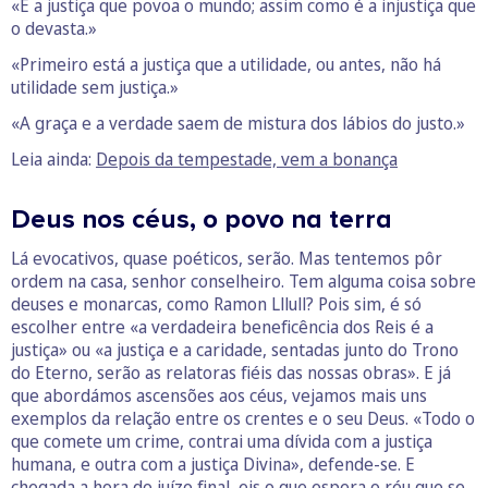
«É a justiça que povoa o mundo; assim como é a injustiça que
o devasta.»
«Primeiro está a justiça que a utilidade, ou antes, não há
utilidade sem justiça.»
«A graça e a verdade saem de mistura dos lábios do justo.»
Leia ainda:
Depois da tempestade, vem a bonança
Deus nos céus, o povo na terra
Lá evocativos, quase poéticos, serão. Mas tentemos pôr
ordem na casa, senhor conselheiro. Tem alguma coisa sobre
deuses e monarcas, como Ramon Lllull? Pois sim, é só
escolher entre «a verdadeira beneficência dos Reis é a
justiça» ou «a justiça e a caridade, sentadas junto do Trono
do Eterno, serão as relatoras fiéis das nossas obras». E já
que abordámos ascensões aos céus, vejamos mais uns
exemplos da relação entre os crentes e o seu Deus. «Todo o
que comete um crime, contrai uma dívida com a justiça
humana, e outra com a justiça Divina», defende-se. E
chegada a hora do juízo final, eis o que espera o réu que se