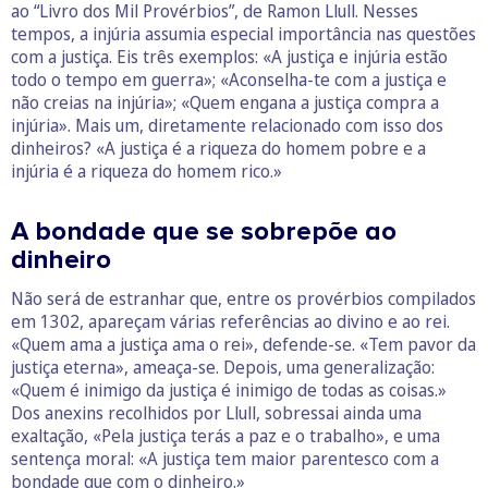
ao “Livro dos Mil Provérbios”, de Ramon Llull. Nesses
tempos, a injúria assumia especial importância nas questões
com a justiça. Eis três exemplos: «A justiça e injúria estão
todo o tempo em guerra»; «Aconselha-te com a justiça e
não creias na injúria»; «Quem engana a justiça compra a
injúria». Mais um, diretamente relacionado com isso dos
dinheiros? «A justiça é a riqueza do homem pobre e a
injúria é a riqueza do homem rico.»
A bondade que se sobrepõe ao
dinheiro
Não será de estranhar que, entre os provérbios compilados
em 1302, apareçam várias referências ao divino e ao rei.
«Quem ama a justiça ama o rei», defende-se. «Tem pavor da
justiça eterna», ameaça-se. Depois, uma generalização:
«Quem é inimigo da justiça é inimigo de todas as coisas.»
Dos anexins recolhidos por Llull, sobressai ainda uma
exaltação, «Pela justiça terás a paz e o trabalho», e uma
sentença moral: «A justiça tem maior parentesco com a
bondade que com o dinheiro.»