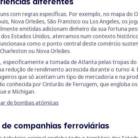
riências diferentes
alguns com regras específicas. Por exemplo, no mapa do
 Louis, Nova Orleães, São Francisco ou Los Angeles, os
cialmente emitidas adicionam dinheiro da sua fortuna pes
l dos Estados Unidos, aterramos num contexto histórico
funcionava como o ponto central deste comércio susten
 Charleston ou Nova Orleães.
il, especificamente a tomada de Atlanta pelas tropas d
uma redução de rendimento acrescida durante o turno 4
ngeiros que só aceitam um tipo de mercadoria e na pro
ião conhecida por Cinturão de Ferrugem, que engloba o
que e Michigan.
tar de bombas atómicas
 de companhias ferroviárias