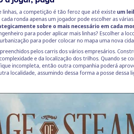
e linhas, a competição é tão feroz que até existe
um lei
cada ronda apenas um jogador pode escolher as várias a
ategicamente sobre o mais necessário em cada m
engenheiro para poder aplicar mais linhas? Escolher a lo
 urbanização para poder colocar no mapa uma nova cid
eenchidos pelos carris dos vários empresários. Construi
omplexidade e da localização dos trilhos. Quando se con
 fique incompleta, então outra companhia poderá aprovei
outra localidade, assumindo dessa forma a posse dessa l