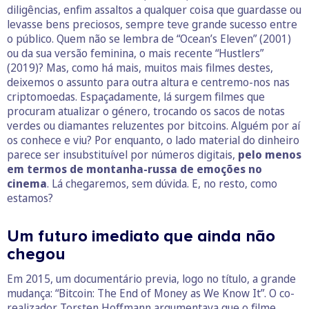
diligências, enfim assaltos a qualquer coisa que guardasse ou
levasse bens preciosos, sempre teve grande sucesso entre
o público. Quem não se lembra de “Ocean’s Eleven” (2001)
ou da sua versão feminina, o mais recente “Hustlers”
(2019)? Mas, como há mais, muitos mais filmes destes,
deixemos o assunto para outra altura e centremo-nos nas
criptomoedas. Espaçadamente, lá surgem filmes que
procuram atualizar o género, trocando os sacos de notas
verdes ou diamantes reluzentes por bitcoins. Alguém por aí
os conhece e viu? Por enquanto, o lado material do dinheiro
parece ser insubstituível por números digitais,
pelo menos
em termos de montanha-russa de emoções no
cinema
. Lá chegaremos, sem dúvida. E, no resto, como
estamos?
Um futuro imediato que ainda não
chegou
Em 2015, um documentário previa, logo no título, a grande
mudança: “Bitcoin: The End of Money as We Know It”. O co-
realizador Torsten Hoffmann argumentava que o filme