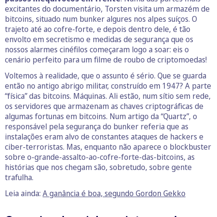
excitantes do documentário, Torsten visita um armazém de
bitcoins, situado num bunker algures nos alpes suíços. O
trajeto até ao cofre-forte, e depois dentro dele, é tão
envolto em secretismo e medidas de segurança que os
nossos alarmes cinéfilos começaram logo a soar: eis o
cenário perfeito para um filme de roubo de criptomoedas!
Voltemos à realidade, que o assunto é sério. Que se guarda
então no antigo abrigo militar, construído em 1947? A parte
“física” das bitcoins. Máquinas. Ali estão, num sítio sem rede,
os servidores que armazenam as chaves criptográficas de
algumas fortunas em bitcoins. Num artigo da “Quartz”, o
responsável pela segurança do bunker referia que as
instalações eram alvo de constantes ataques de hackers e
ciber-terroristas. Mas, enquanto não aparece o blockbuster
sobre o-grande-assalto-ao-cofre-forte-das-bitcoins, as
histórias que nos chegam são, sobretudo, sobre gente
trafulha.
Leia ainda:
A ganância é boa, segundo Gordon Gekko