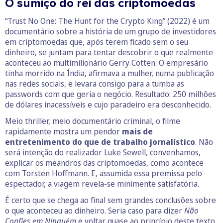
O sumiço do rei das criptomoedas
“Trust No One: The Hunt for the Crypto King” (2022) é um
documentário sobre a história de um grupo de investidores
em criptomoedas que, após terem ficado sem o seu
dinheiro, se juntam para tentar descobrir o que realmente
aconteceu ao multimilionário Gerry Cotten. O empresário
tinha morrido na Índia, afirmava a mulher, numa publicação
nas redes sociais, e levara consigo para a tumba as
passwords com que geria o negócio. Resultado: 250 milhões
de dólares inacessíveis e cujo paradeiro era desconhecido.
Meio thriller, meio documentário criminal, o filme
rapidamente mostra um pendor
mais de
entretenimento do que de trabalho jornalístico
. Não
será intenção do realizador Luke Sewell, convenhamos,
explicar os meandros das criptomoedas, como acontece
com Torsten Hoffmann. E, assumida essa premissa pelo
espectador, a viagem revela-se minimente satisfatória.
É certo que se chega ao final sem grandes conclusões sobre
o que aconteceu ao dinheiro. Seria caso para dizer
Não
Confies em Ninguém
e voltar quase ao princípio deste texto.