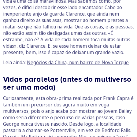
vida é uma coisa maravilhosa. Mas sabemos como, por
vezes, é difícil descobrir esse lado encantador. Cabe ao
inexperiente anjo da guarda Clarence, que ainda nem
ganhou direito às suas asas, mostrar ao homem prestes a
matar-se que não falhou na vida. Que as coisas, e as pessoas,
não estão assim tão desligadas umas das outras. «É
estranho, não é? A vida de cada homem toca muitas outras
vidas», diz Clarence. E, se esse homem deixar de estar
presente, bem, isso é capaz de deixar um grande vazio.
Leia ainda:
Negócios da China, num bairro de Nova Iorque
Vidas paralelas (antes do multiverso
ser uma moda)
Curiosamente, esta obra-prima realizada por Frank Capra é
também um precursor dos agora muito em voga
multiversos, pois o anjo acaba por mostrar ao jovem Bailey
como seria diferente o percurso de várias pessoas, caso
George nunca tivesse nascido. Desde logo, a localidade
passaria a chamar-se Pottersville, em vez de Bedford Falls.
Ou seja, Mr. Potter sairia vencedor. Mas, no universo “real”,