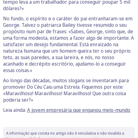
tempo leva a um trabalhador para conseguir poupar 5 mil
dólares?»
No fundo, o espírito e o caráter do pai entranharam-se em
George. Talvez o patriarca Bailey tivesse resumido o seu
propósito num par de frases: «Sabes, George, sinto que, de
uma forma modesta, estamos a fazer algo de importante. A
satisfazer um desejo fundamental. Está enraizado na
natureza humana que um homem queira ter o seu próprio
teto, as suas paredes, a sua lareira, e nós, no nosso
acanhado e decrépito escritório, ajudamo-lo a conseguir
essas coisas.»
Ao longo das décadas, muitos slogans se inventaram para
promover Do Céu Caiu uma Estrela. Fiquemos por este:
«Maravilhoso! Maravilhoso! Maravilhoso! Que outra coisa
poderia ser?»
Leia ainda:
A jovem empresária que enganou meio-mundo
A informação que consta no artigo não é vinculativa e não invalida a