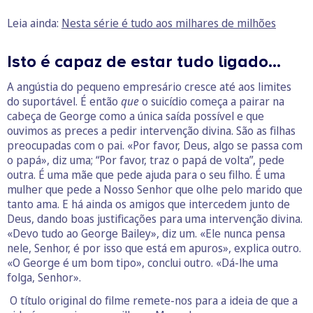
Leia ainda:
Nesta série é tudo aos milhares de milhões
Isto é capaz de estar tudo ligado…
A angústia do pequeno empresário cresce até aos limites
do suportável. É então
que
o suicídio começa a pairar na
cabeça de George como a única saída possível e que
ouvimos as preces a pedir intervenção divina. São as filhas
preocupadas com o pai. «Por favor, Deus, algo se passa com
o papá», diz uma; “Por favor, traz o papá de volta”, pede
outra. É uma mãe que pede ajuda para o seu filho. É uma
mulher que pede a Nosso Senhor que olhe pelo marido que
tanto ama. E há ainda os amigos que intercedem junto de
Deus, dando boas justificações para uma intervenção divina.
«Devo tudo ao George Bailey», diz um. «Ele nunca pensa
nele, Senhor, é por isso que está em apuros», explica outro.
«O George é um bom tipo», conclui outro. «Dá-lhe uma
folga, Senhor».
O título original do filme remete-nos para a ideia de que a