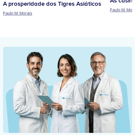
As casin
A prosperidade dos Tigres Asiáticos
Paulo M. Mor
Paulo M. Morais