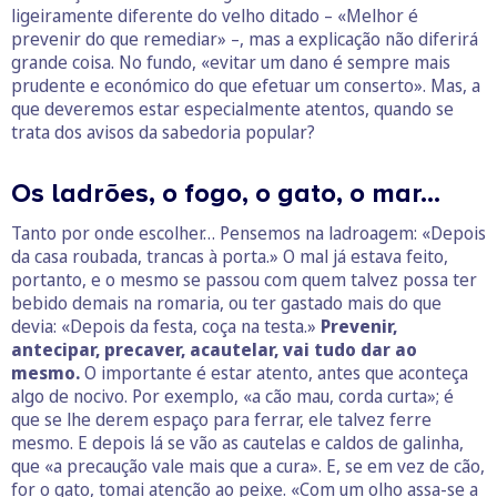
ligeiramente diferente do velho ditado – «Melhor é
prevenir do que remediar» –, mas a explicação não diferirá
grande coisa. No fundo, «evitar um dano é sempre mais
prudente e económico do que efetuar um conserto». Mas, a
que deveremos estar especialmente atentos, quando se
trata dos avisos da sabedoria popular?
Os ladrões, o fogo, o gato, o mar…
Tanto por onde escolher… Pensemos na ladroagem: «Depois
da casa roubada, trancas à porta.» O mal já estava feito,
portanto, e o mesmo se passou com quem talvez possa ter
bebido demais na romaria, ou ter gastado mais do que
devia: «Depois da festa, coça na testa.»
Prevenir,
antecipar, precaver, acautelar, vai tudo dar ao
mesmo.
O importante é estar atento, antes que aconteça
algo de nocivo. Por exemplo, «a cão mau, corda curta»; é
que se lhe derem espaço para ferrar, ele talvez ferre
mesmo. E depois lá se vão as cautelas e caldos de galinha,
que «a precaução vale mais que a cura». E, se em vez de cão,
for o gato, tomai atenção ao peixe. «Com um olho assa-se a