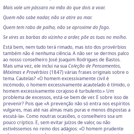
Mais vale um pássaro na mão do que dois a voar.
Quem não sabe nadar, não se atire ao mar.
Quem tem rabo de palha, não se aproxime do fogo.
Se vires as barbas do vizinho a arder, põe as tuas no molho.
Está bem, nem tudo terá rimado, mas isto dos provérbios
também não é nenhuma ciência. A não ser se dermos palco
ao nosso conselheiro José Joaquim Rodrigues de Bastos.
Mais uma vez, ele inclui na sua
Coleção de Pensamentos,
Máximas e Provérbios
(1847) várias frases originais sobre o
tema. Cautelas? «O homem excessivamente civil é
incómodo, o homem excessivamente acautelado é tímido, o
homem excessivamente corajoso é turbulento.» Um
problema de excessos, está-se bem de ver. E sobre isso de
prevenir? Pois que «A prevenção não só entra nos espíritos
vulgares, mas até nas almas mais puras e menos dispostas a
escutá-la». Como noutras ocasiões, o conselheiro soa um
pouco críptico. E, sem evitar juízos de valor, ou não
estivéssemos no reino dos adágios: «O homem prudente