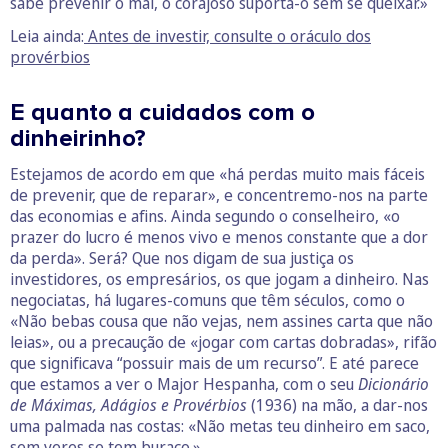
sabe prevenir o mal, o corajoso suporta-o sem se queixar.»
Leia ainda:
Antes de investir, consulte o oráculo dos
provérbios
E quanto a cuidados com o
dinheirinho?
Estejamos de acordo em que «há perdas muito mais fáceis
de prevenir, que de reparar», e concentremo-nos na parte
das economias e afins. Ainda segundo o conselheiro, «o
prazer do lucro é menos vivo e menos constante que a dor
da perda». Será? Que nos digam de sua justiça os
investidores, os empresários, os que jogam a dinheiro. Nas
negociatas, há lugares-comuns que têm séculos, como o
«Não bebas cousa que não vejas, nem assines carta que não
leias», ou a precaução de «jogar com cartas dobradas», rifão
que significava “possuir mais de um recurso”. E até parece
que estamos a ver o Major Hespanha, com o seu
Dicionário
de Máximas, Adágios e Provérbios
(1936) na mão, a dar-nos
uma palmada nas costas: «Não metas teu dinheiro em saco,
sem veres se tem buraco.»