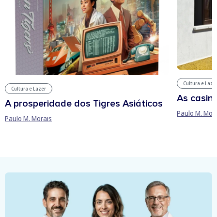
Cultura e Laze
Cultura e Lazer
As casin
A prosperidade dos Tigres Asiáticos
Paulo M. Mor
Paulo M. Morais