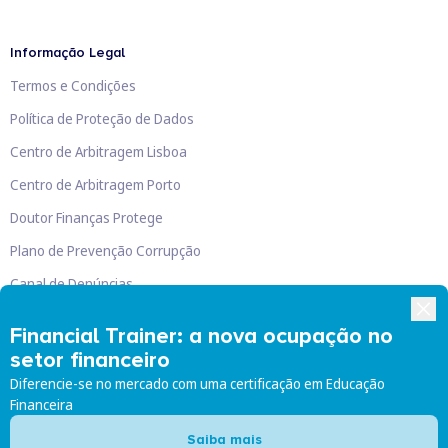
Informação Legal
Termos e Condições
Política de Proteção de Dados
Centro de Arbitragem Lisboa
Centro de Arbitragem Porto
Doutor Finanças Protege
Plano de Prevenção Corrupção
Canal de Denúncias
Livro de Reclamações
Financial Trainer: a nova ocupação no
setor financeiro
Diferencie-se no mercado com uma certificação em Educação
Financeira
Doutor Finanças, Lda
©
2026
Saiba mais