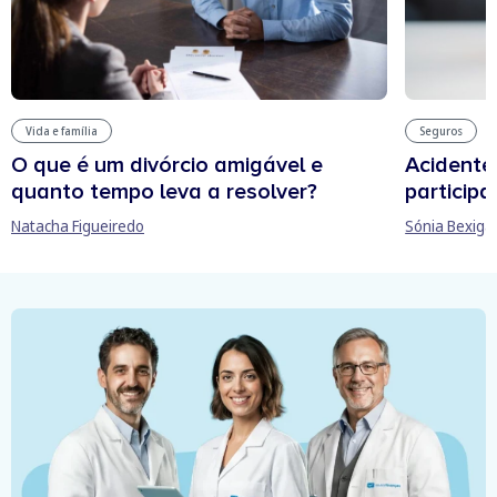
Vida e família
Seguros
O que é um divórcio amigável e
Acidente
quanto tempo leva a resolver?
participa
Natacha Figueiredo
Sónia Bexiga